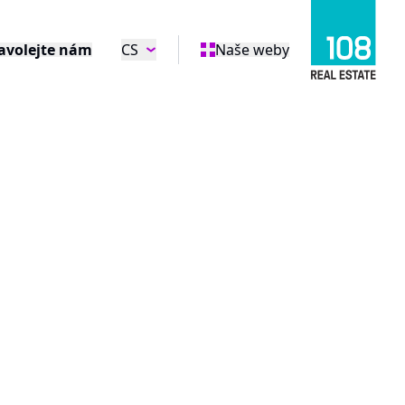
avolejte nám
CS
Naše weby