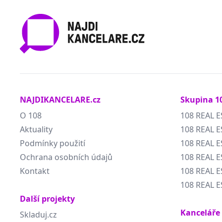
NAJDIKANCELARE.cz
Skupina 1
O 108
108 REAL E
Aktuality
108 REAL E
Podmínky použití
108 REAL 
Ochrana osobních údajů
108 REAL 
Kontakt
108 REAL E
108 REAL E
Další projekty
Kanceláře
Skladuj.cz