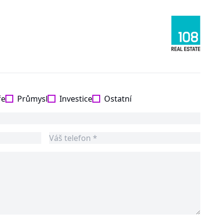
ře
Průmysl
Investice
Ostatní