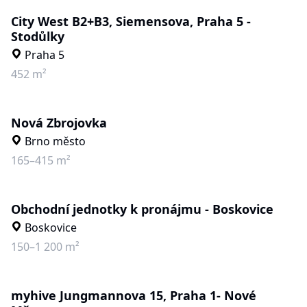
City West B2+B3, Siemensova, Praha 5 -
Stodůlky
Praha 5
452 m²
Nová Zbrojovka
Brno město
165–415 m²
Obchodní jednotky k pronájmu - Boskovice
Boskovice
150–1 200 m²
myhive Jungmannova 15, Praha 1- Nové