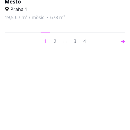
Město
Praha 1
19,5 €
/
m² / měsíc
678 m²
...
1
2
3
4