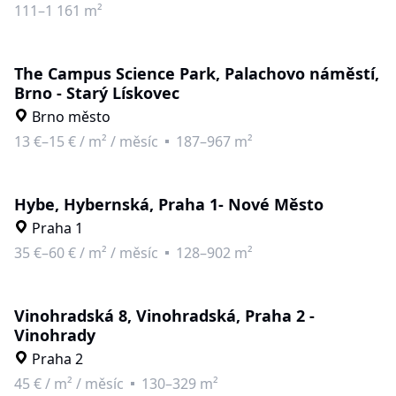
111–1 161 m²
The Campus Science Park, Palachovo náměstí,
Brno - Starý Lískovec
Brno město
13 €–15 €
/
m² / měsíc
187–967 m²
Hybe, Hybernská, Praha 1- Nové Město
Praha 1
35 €–60 €
/
m² / měsíc
128–902 m²
Vinohradská 8, Vinohradská, Praha 2 -
Vinohrady
Praha 2
45 €
/
m² / měsíc
130–329 m²