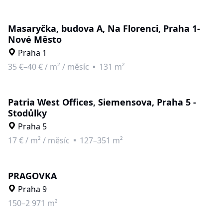
Masaryčka, budova A, Na Florenci, Praha 1-
Nové Město
Praha 1
35 €–40 €
/
m² / měsíc
131 m²
Patria West Offices, Siemensova, Praha 5 -
Stodůlky
Praha 5
17 €
/
m² / měsíc
127–351 m²
PRAGOVKA
Praha 9
150–2 971 m²