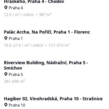
Hráského, Praha 4 - Chodov
Praha 4
12 €
/
m² / měsíc
987 m²
Palác Archa, Na Poříčí, Praha 1 - Florenc
Praha 1
16 €–27 €
/
m² / měsíc
127–910 m²
Riverview Building, Nádražní, Praha 5 -
Smíchov
Praha 5
281–696 m²
Hagibor 02, Vinohradská, Praha 10 - Strašnice
Praha 10