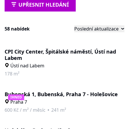
UPŘESNIT HLEDÁNÍ
58 nabídek
Poslední aktualizace
CPI City Center, Špitálské náměstí, Ústí nad
Labem
Ústí nad Labem
178 m²
Bubenská 1, Bubenská, Praha 7 - Holešovice
IHNED
Praha 7
600 Kč
/
m² / měsíc
241 m²