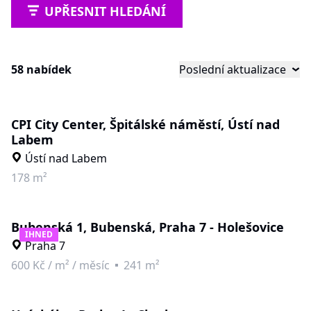
UPŘESNIT HLEDÁNÍ
58 nabídek
Poslední aktualizace
CPI City Center, Špitálské náměstí, Ústí nad
Labem
Ústí nad Labem
178 m²
Bubenská 1, Bubenská, Praha 7 - Holešovice
IHNED
Praha 7
600 Kč
/
m² / měsíc
241 m²