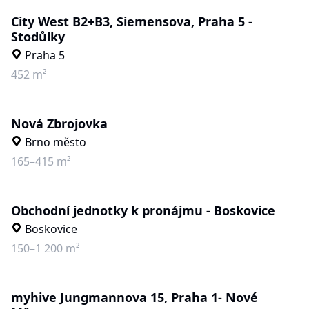
City West B2+B3, Siemensova, Praha 5 -
Stodůlky
Praha 5
452 m²
Nová Zbrojovka
Brno město
165–415 m²
Obchodní jednotky k pronájmu - Boskovice
Boskovice
150–1 200 m²
myhive Jungmannova 15, Praha 1- Nové