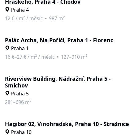
Hráského, Praha 4 - Chodov
Praha 4
12 €
/
m² / měsíc
987 m²
Palác Archa, Na Poříčí, Praha 1 - Florenc
Praha 1
16 €–27 €
/
m² / měsíc
127–910 m²
Riverview Building, Nádražní, Praha 5 -
Smíchov
Praha 5
281–696 m²
Hagibor 02, Vinohradská, Praha 10 - Strašnice
Praha 10