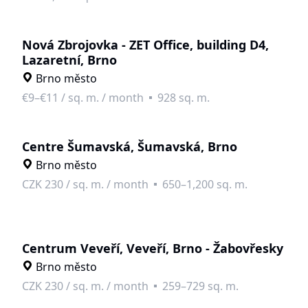
Nová Zbrojovka - ZET Office, building D4,
Lazaretní, Brno
Brno město
€9–€11
/
sq. m. / month
928 sq. m.
Centre Šumavská, Šumavská, Brno
Brno město
CZK 230
/
sq. m. / month
650–1,200 sq. m.
Centrum Veveří, Veveří, Brno - Žabovřesky
Brno město
CZK 230
/
sq. m. / month
259–729 sq. m.