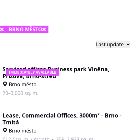
BRNO MĚSTO
Last update
Serviced offices Business park Vlněna,
IMMEDIATELY AVAILABLE
Přízova, Brno-střed
Brno město
20–3,000 sq. m.
Lease, Commercial Offices, 3000m² - Brno -
Trnitá
Brno město
€12
/
sq. m. / month
209–2,933 sq. m.