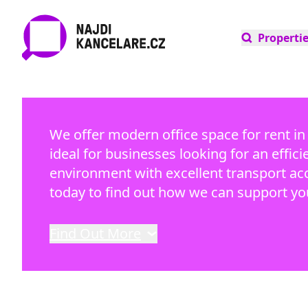
Properti
We offer modern office space for rent in
ideal for businesses looking for an effic
environment with excellent transport acce
today to find out how we can support yo
Find Out More