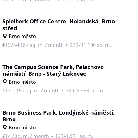
Spielberk Office Centre, Holandská, Brno-
střed
Brno město
€13.9–€16
/
sq. m. / month
239–11,100 sq. m.
The Campus Science Park, Palachovo
náměstí, Brno - Starý Lískovec
Brno město
€13–€15
/
sq. m. / month
349–8,353 sq. m.
Brno Business Park, Londýnské náměstí,
Brno
Brno město
€14
/
sq. m. / month
123–1,971 sq. m.