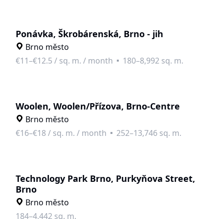
Ponávka, Škrobárenská, Brno - jih
Brno město
€11–€12.5
/
sq. m. / month
180–8,992 sq. m.
Woolen, Woolen/Přízova, Brno-Centre
Brno město
€16–€18
/
sq. m. / month
252–13,746 sq. m.
Technology Park Brno, Purkyňova Street,
Brno
Brno město
184–4,442 sq. m.