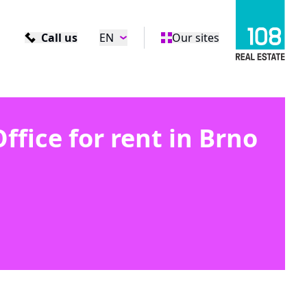
Call us
EN
Our sites
Office for rent in Brno