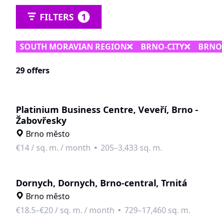
FILTERS
1
SOUTH MORAVIAN REGION
BRNO-CITY
BRNO
29 offers
Platinium Business Centre, Veveří, Brno -
Žabovřesky
Brno město
€14
/
sq. m. / month
205–3,433 sq. m.
Dornych, Dornych, Brno-central, Trnitá
Brno město
€18.5–€20
/
sq. m. / month
729–17,460 sq. m.