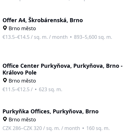
Offer A4, Škrobárenská, Brno
Brno město
€13.5–€14.5
/
sq. m. / month
893–5,600 sq. m.
Office Center Purkyňova, Purkyňova, Brno -
Královo Pole
Brno město
€11.5–€12.5
/
623 sq. m.
Purkyňka Offices, Purkyňova, Brno
Brno město
CZK 286–CZK 320
/
sq. m. / month
160 sq. m.