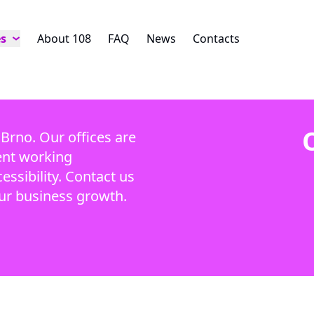
es
About 108
FAQ
News
Contacts
 Brno. Our offices are
ient working
ssibility. Contact us
ur business growth.