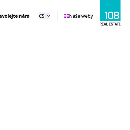
avolejte nám
CS
Naše weby