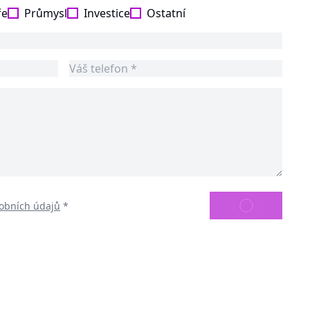
ře
Průmysl
Investice
Ostatní
ODESLAT
obních údajů
*