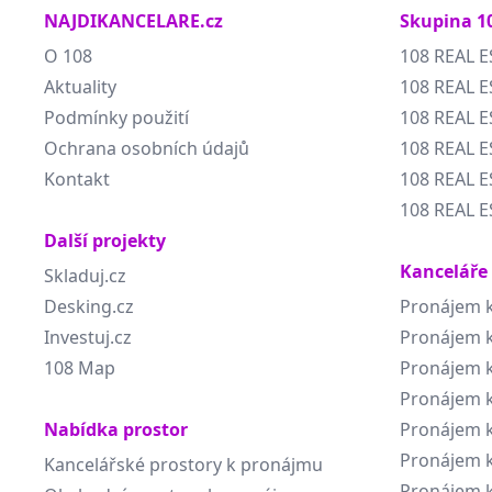
NAJDIKANCELARE.cz
Skupina 1
O 108
108 REAL E
Aktuality
108 REAL E
Podmínky použití
108 REAL 
Ochrana osobních údajů
108 REAL 
Kontakt
108 REAL E
108 REAL E
Další projekty
Kanceláře
Skladuj.cz
Desking.cz
Pronájem k
Investuj.cz
Pronájem k
108 Map
Pronájem k
Pronájem k
Nabídka prostor
Pronájem k
Pronájem k
Kancelářské prostory k pronájmu
Pronájem k