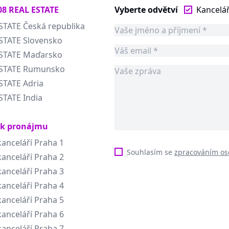
08 REAL ESTATE
Vyberte odvětví
Kancelá
STATE Česká republika
STATE Slovensko
ESTATE Maďarsko
ESTATE Rumunsko
STATE Adria
STATE India
 k pronájmu
anceláří Praha 1
Souhlasím se
zpracováním os
anceláří Praha 2
anceláří Praha 3
anceláří Praha 4
anceláří Praha 5
anceláří Praha 6
anceláří Praha 7