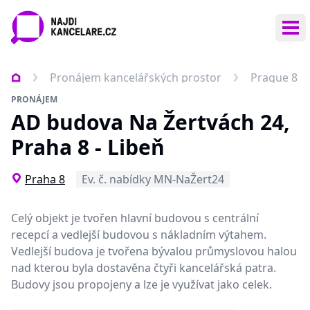
Ote
Pronájem kancelářských prostor
Prague 8
PRONÁJEM
AD budova Na Žertvách 24,
Praha 8 - Libeň
Praha 8
Ev. č. nabídky MN-NaŽert24
Celý objekt je tvořen hlavní budovou s centrální
recepcí a vedlejší budovou s nákladním výtahem.
Vedlejší budova je tvořena bývalou průmyslovou halou
nad kterou byla dostavěna čtyři kancelářská patra.
Budovy jsou propojeny a lze je využívat jako celek.