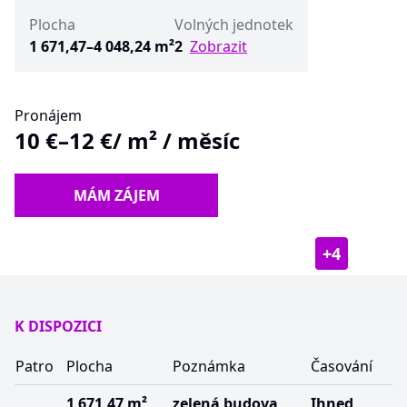
Plocha
Volných jednotek
1 671,47–4 048,24 m²
2
Zobrazit
Pronájem
10 €–12 €
/ m² / měsíc
MÁM ZÁJEM
+
4
K DISPOZICI
Patro
Plocha
Poznámka
Časování
1 671,47 m²
zelená budova
Ihned