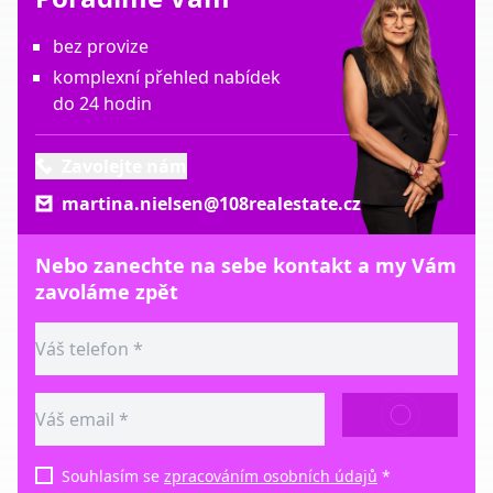
bez provize
komplexní přehled nabídek
do 24 hodin
Zavolejte nám
martina.nielsen@108realestate.cz
Nebo zanechte na sebe kontakt a my Vám
zavoláme zpět
ODESLAT
Souhlasím se
zpracováním osobních údajů
*