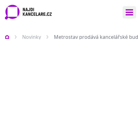
Ote
Novinky
Metrostav prodává kancelářské bu