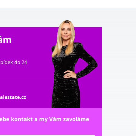
Vám
bídek do 24
lestate.cz
sebe kontakt a my Vám zavoláme