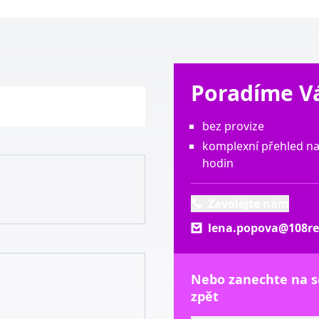
Poradíme 
bez provize
komplexní přehled na
hodin
Zavolejte nám
lena.popova@108rea
Nebo zanechte na 
zpět