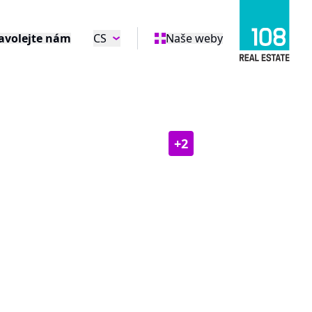
avolejte nám
CS
Naše weby
+
2