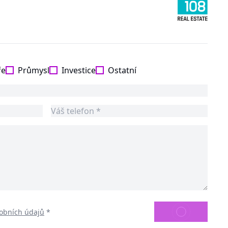
ře
Průmysl
Investice
Ostatní
ODESLAT
obních údajů
*