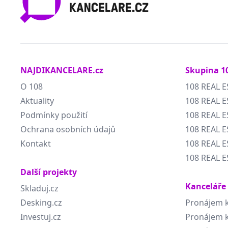
NAJDIKANCELARE.cz
Skupina 1
O 108
108 REAL E
Aktuality
108 REAL E
Podmínky použití
108 REAL 
Ochrana osobních údajů
108 REAL 
Kontakt
108 REAL E
108 REAL E
Další projekty
Kanceláře
Skladuj.cz
Desking.cz
Pronájem k
Investuj.cz
Pronájem k