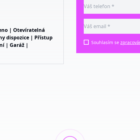
eno | Otevíratelná
 dispozice | Přístup
Souhlasím se
zpracová
ní | Garáž |