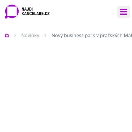
Ote
Novinky
Nový business park v pražských Maleš