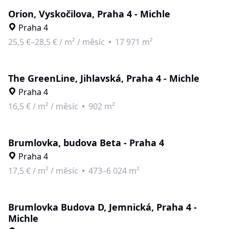
Orion, Vyskočilova, Praha 4 - Michle
Praha 4
25,5 €–28,5 €
/
m² / měsíc
17 971 m²
The GreenLine, Jihlavská, Praha 4 - Michle
Praha 4
16,5 €
/
m² / měsíc
902 m²
Brumlovka, budova Beta - Praha 4
Praha 4
17,5 €
/
m² / měsíc
473–6 024 m²
Brumlovka Budova D, Jemnická, Praha 4 -
Michle