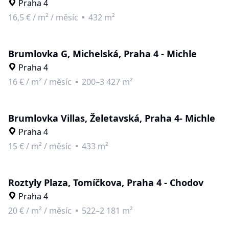
Praha 4
16,5 €
/
m² / měsíc
432 m²
Brumlovka G, Michelská, Praha 4 - Michle
Praha 4
16 €
/
m² / měsíc
200–3 427 m²
Brumlovka Villas, Želetavská, Praha 4- Michle
Praha 4
15 €
/
m² / měsíc
433 m²
Roztyly Plaza, Tomíčkova, Praha 4 - Chodov
Praha 4
20 €
/
m² / měsíc
522–2 181 m²