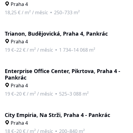
Praha 4
18,25 €
/
m² / měsíc
250–733 m²
Trianon, Budějovická, Praha 4, Pankrác
Praha 4
19 €–22 €
/
m² / měsíc
1 734–14 068 m²
Enterprise Office Center, Pikrtova, Praha 4 -
Pankrác
Praha 4
19 €–20 €
/
m² / měsíc
525–3 088 m²
City Empiria, Na Strži, Praha 4 - Pankrác
Praha 4
18 €–20 €
/
m² / měsíc
200–840 m²