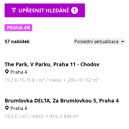
UPŘESNIT HLEDÁNÍ
1
PRAHA 4
57 nabídek
Poslední aktualizace
The Park, V Parku, Praha 11 - Chodov
Praha 4
15,2 €–15,75 €
/
m² / měsíc
200–10 152 m²
Brumlovka DELTA, Za Brumlovkou 5, Praha 4
Praha 4
19,5 €
/
m² / měsíc
415–7 844 m²