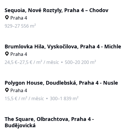
Sequoia, Nové Roztyly, Praha 4 – Chodov
Praha 4
929–27 556 m²
Brumlovka Hila, Vyskočilova, Praha 4 - Michle
Praha 4
24,5 €–27,5 €
/
m² / měsíc
500–20 200 m²
Polygon House, Doudlebská, Praha 4 - Nusle
Praha 4
15,5 €
/
m² / měsíc
300–1 839 m²
The Square, Olbrachtova, Praha 4 -
Budějovická