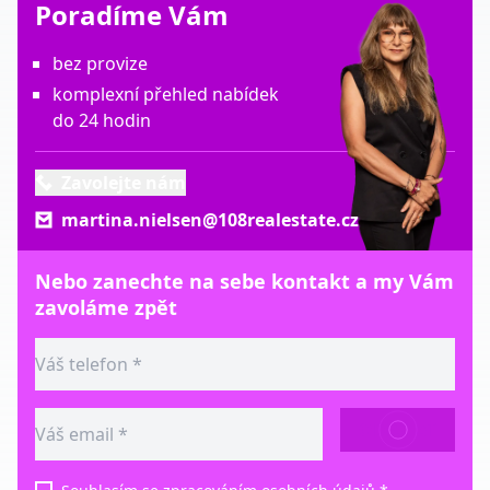
Poradíme Vám
bez provize
komplexní přehled nabídek
do 24 hodin
Zavolejte nám
martina.nielsen@108realestate.cz
Nebo zanechte na sebe kontakt a my Vám
zavoláme zpět
ODESLAT