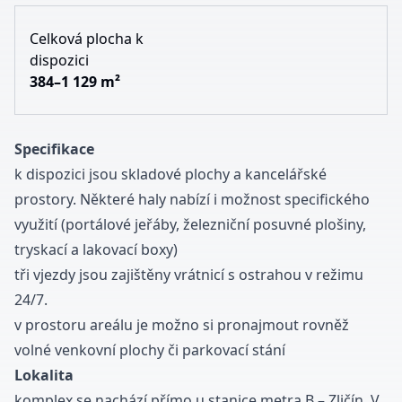
Celková plocha k
dispozici
384–1 129 m²
Specifikace
k dispozici jsou skladové plochy a
kancelářské
prostory
. Některé haly nabízí i možnost specifického
využití (portálové jeřáby, železniční posuvné plošiny,
tryskací a lakovací boxy)
tři vjezdy jsou zajištěny vrátnicí s ostrahou v režimu
24/7.
v prostoru
areálu
je možno si pronajmout rovněž
volné venkovní plochy či parkovací stání
Lokalita
komplex se nachází přímo u stanice metra B – Zličín. V