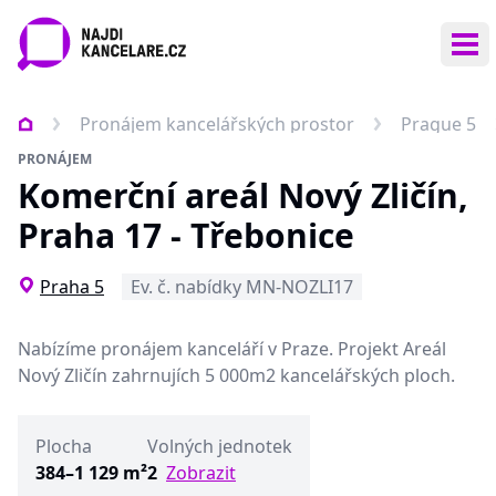
Ote
Pronájem kancelářských prostor
Prague 5
PRONÁJEM
Komerční areál Nový Zličín,
Praha 17 - Třebonice
Praha 5
Ev. č. nabídky MN-NOZLI17
Nabízíme pronájem kanceláří v Praze. Projekt Areál
Nový Zličín zahrnujích 5 000m2 kancelářských ploch.
Plocha
Volných jednotek
384–1 129 m²
2
Zobrazit