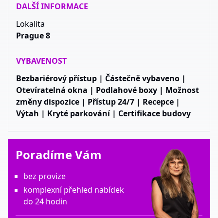
DALŠÍ INFORMACE
Lokalita
Prague 8
VYBAVENOST
Bezbariérový přístup | Částečně vybaveno |
Otevíratelná okna | Podlahové boxy | Možnost
změny dispozice | Přístup 24/7 | Recepce |
Výtah | Kryté parkování | Certifikace budovy
Poradíme Vám
bez provize
komplexní přehled nabídek
do 24 hodin