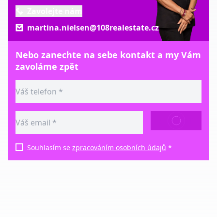
Zavolejte nám
martina.nielsen@108realestate.cz
Nebo zanechte na sebe kontakt a my Vám
zavoláme zpět
ODESLAT
Souhlasím se
zpracováním osobních údajů
*