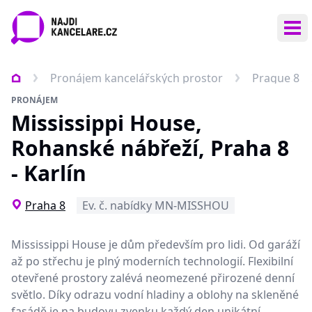
Ote
Pronájem kancelářských prostor
Prague 8
PRONÁJEM
Mississippi House,
Rohanské nábřeží, Praha 8
- Karlín
Praha 8
Ev. č. nabídky MN-MISSHOU
Mississippi House je dům především pro lidi. Od garáží
až po střechu je plný moderních technologií. Flexibilní
otevřené prostory zalévá neomezené přirozené denní
světlo. Díky odrazu vodní hladiny a oblohy na skleněné
fasádě je na budovu zvenku každý den unikátní