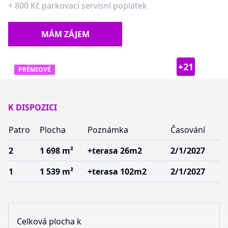
+
800 Kč
parkovací servisní poplatek
MÁM ZÁJEM
+
21
PRÉMIOVÉ
K DISPOZICI
Patro
Plocha
Poznámka
Časování
2
1 698 m²
+terasa 26m2
2/1/2027
1
1 539 m²
+terasa 102m2
2/1/2027
Celková plocha k