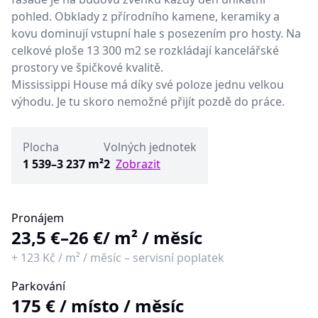
pohled. Obklady z přírodního kamene, keramiky a
kovu dominují vstupní hale s posezením pro hosty. Na
celkové ploše 13 300 m2 se rozkládají kancelářské
prostory ve špičkové kvalitě.
Mississippi House má díky své poloze jednu velkou
výhodu. Je tu skoro nemožné přijít pozdě do práce.
Plocha
Volných jednotek
1 539–3 237 m²
2
Zobrazit
Pronájem
23,5 €–26 €
/ m² / měsíc
+
123 Kč
/
m² / měsíc
–
servisní poplatek
Parkování
175 €
/
místo / měsíc