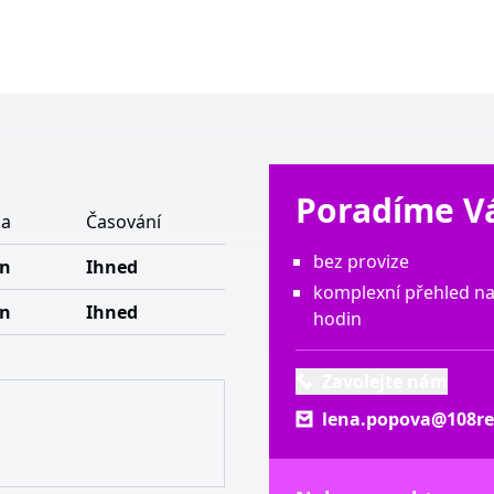
Poradíme 
a
Časování
bez provize
an
Ihned
komplexní přehled na
an
Ihned
hodin
Zavolejte nám
lena.popova@108rea