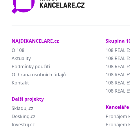
NAJDIKANCELARE.cz
Skupina 1
O 108
108 REAL E
Aktuality
108 REAL E
Podmínky použití
108 REAL 
Ochrana osobních údajů
108 REAL 
Kontakt
108 REAL E
108 REAL E
Další projekty
Kanceláře
Skladuj.cz
Desking.cz
Pronájem k
Investuj.cz
Pronájem k