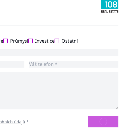
ře
Průmysl
Investice
Ostatní
ODESLAT
obních údajů
*