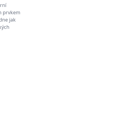
rní
ím prvkem
ídne jak
ských