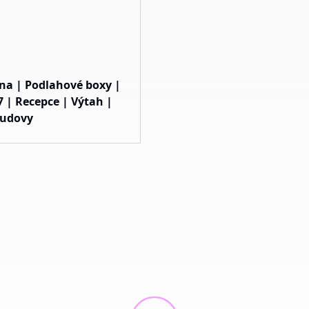
kna | Podlahové boxy |
 | Recepce | Výtah |
budovy