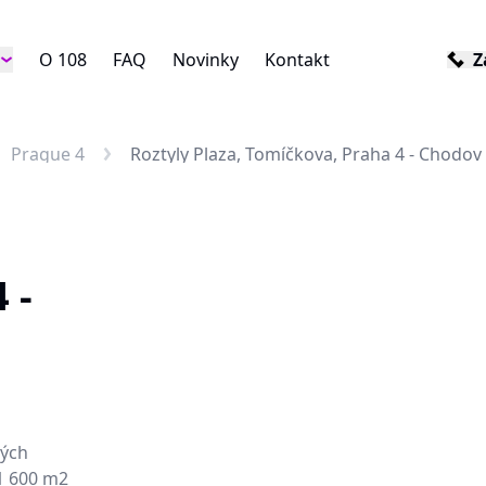
O 108
FAQ
Novinky
Kontakt
Z
Prague 4
Roztyly Plaza, Tomíčkova, Praha 4 - Chodov
 -
vých
1 600 m2