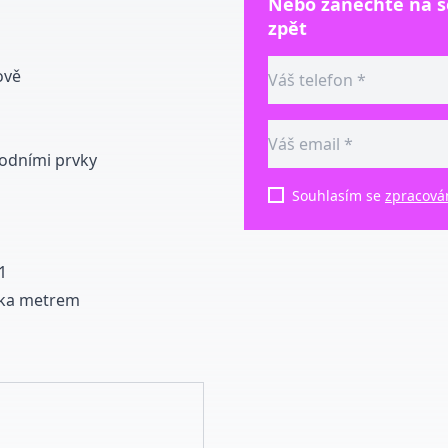
Nebo zanechte na 
zpět
ově
vodními prvky
Souhlasím se
zpracová
1
vka metrem