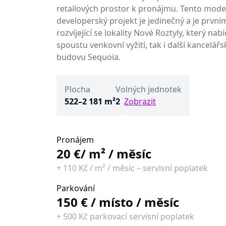
retailových prostor k pronájmu. Tento mode
developerský projekt je jedinečný a je prvn
rozvíjející se lokality Nové Roztyly, který nab
spoustu venkovní vyžití, tak i další kancelář
budovu Sequoia.
Plocha
Volných jednotek
522–2 181 m²
2
Zobrazit
Pronájem
20 €
/ m² / měsíc
+
110 Kč
/
m² / měsíc
–
servisní poplatek
Parkování
150 €
/
místo / měsíc
+
500 Kč
parkovací servisní poplatek