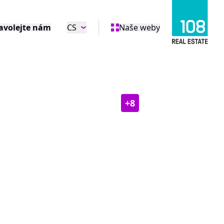
avolejte nám
CS
Naše weby
+
8