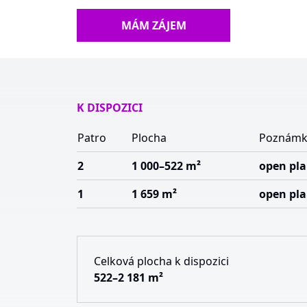
MÁM ZÁJEM
K DISPOZICI
Patro
Plocha
Poznámk
2
1 000–522 m²
open pl
1
1 659 m²
open pl
Celková plocha k dispozici
522–2 181 m²