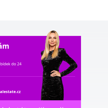
Vám
bídek do 24
lestate.cz