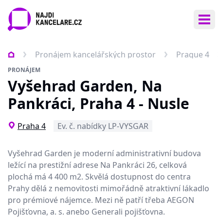
Ote
Pronájem kancelářských prostor
Prague 4
PRONÁJEM
Vyšehrad Garden, Na
Pankráci, Praha 4 - Nusle
Praha 4
Ev. č. nabídky LP-VYSGAR
Vyšehrad Garden je moderní administrativní budova
ležící na prestižní adrese Na Pankráci 26, celková
plochá má 4 400 m2. Skvělá dostupnost do centra
Prahy dělá z nemovitosti mimořádně atraktivní lákadlo
pro prémiové nájemce. Mezi ně patří třeba AEGON
Pojišťovna, a. s. anebo Generali pojišťovna.