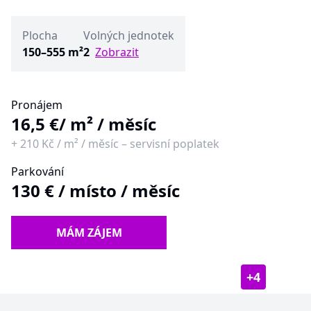
Plocha
Volných jednotek
150–555 m²
2
Zobrazit
Pronájem
16,5 €
/ m² / měsíc
+
210 Kč
/
m² / měsíc
–
servisní poplatek
Parkování
130 €
/
místo / měsíc
MÁM ZÁJEM
+
4