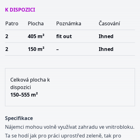
K DISPOZICI
Patro
Plocha
Poznámka
Časování
2
405 m²
fit out
Ihned
2
150 m²
–
Ihned
Celková plocha k
dispozici
150–555 m²
Specifikace
Nájemci mohou volně využívat zahradu ve vnitrobloku.
Ta se hodí jak pro práci uprostřed zeleně, tak pro