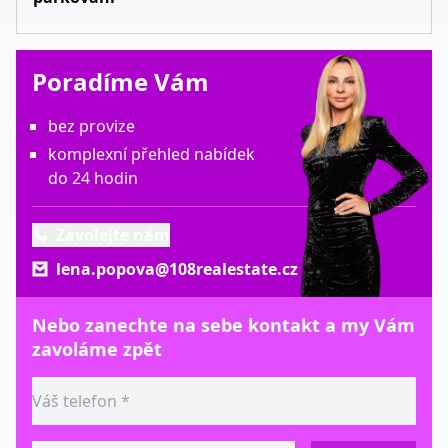
Poradíme Vám
bez provize
komplexní přehled nabídek
do 24 hodin
Zavolejte nám
lena.popova@108realestate.cz
Nebo zanechte na sebe kontakt a my Vám
zavoláme zpět