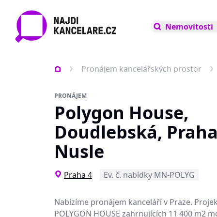
Nemovitosti
Pronájem kancelářských prostor
PRONÁJEM
Polygon House,
Doudlebská, Praha 
Nusle
Praha 4
Ev. č. nabídky MN-POLYG
Nabízíme
pronájem kanceláří
v Praze.
Proje
POLYGON HOUSE
zahrnujících 11 400 m2 m