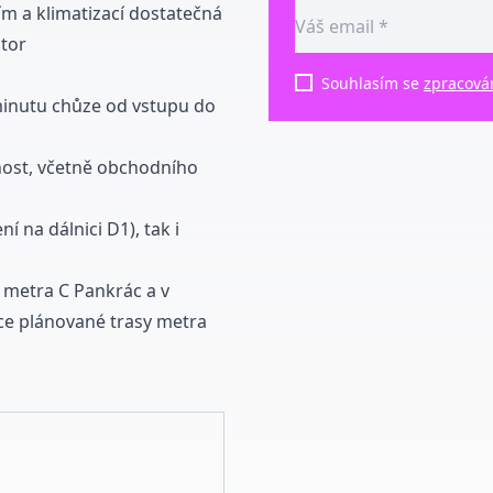
m a klimatizací dostatečná
tor
Souhlasím se
zpracová
 minutu chůze od vstupu do
nost, včetně obchodního
í na dálnici D1), tak i
e metra C Pankrác a v
e plánované trasy metra