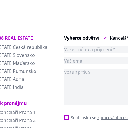
08 REAL ESTATE
Vyberte odvětví
Kancelá
STATE Česká republika
STATE Slovensko
ESTATE Maďarsko
ESTATE Rumunsko
STATE Adria
STATE India
 k pronájmu
anceláří Praha 1
Souhlasím se
zpracováním os
anceláří Praha 2