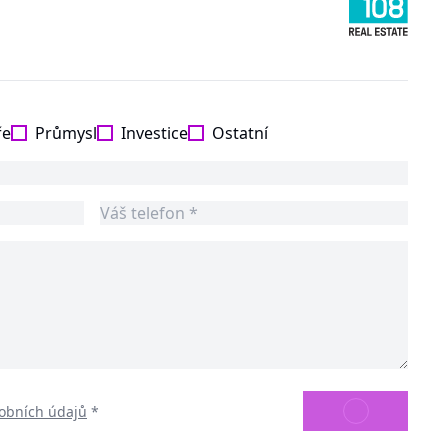
ře
Průmysl
Investice
Ostatní
ODESLAT
obních údajů
*