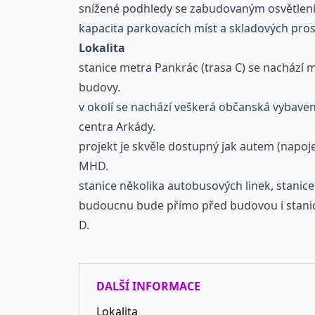
snížené podhledy se zabudovaným osvětlení
kapacita parkovacích míst a
skladových pros
Lokalita
stanice metra Pankrác (trasa C) se nachází
budovy.
v okolí se nachází veškerá občanská vybave
centra Arkády.
projekt je skvěle dostupný jak autem (napojen
MHD.
stanice několika autobusových linek, stanic
budoucnu bude přímo před budovou i stanic
D.
DALŠÍ INFORMACE
Lokalita