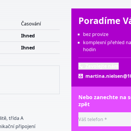
Poradíme 
Časování
bez provize
Ihned
komplexní přehled na
Ihned
hodin
Zavolejte nám
martina.nielsen@10
Nebo zanechte na 
zpět
itě, třída A
ikační připojení