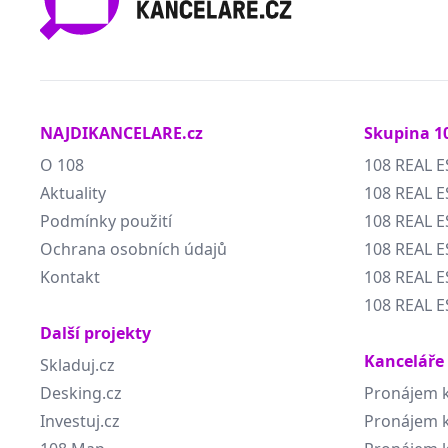
NAJDIKANCELARE.cz
Skupina 1
O 108
108 REAL E
Aktuality
108 REAL E
Podmínky použití
108 REAL 
Ochrana osobních údajů
108 REAL 
Kontakt
108 REAL E
108 REAL E
Další projekty
Kanceláře
Skladuj.cz
Desking.cz
Pronájem k
Investuj.cz
Pronájem k