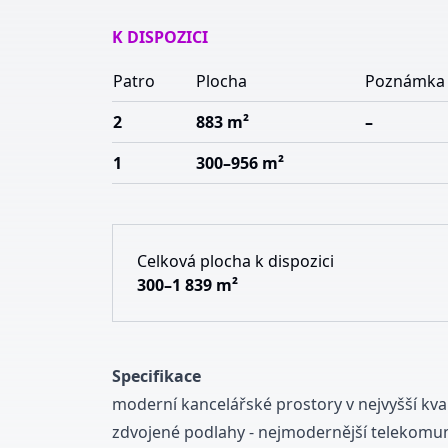
K DISPOZICI
Patro
Plocha
Poznámka
2
883 m²
–
1
300–956 m²
Celková plocha k dispozici
300–1 839 m²
Specifikace
moderní kancelářské prostory
v nejvyšší kval
zdvojené podlahy - nejmodernější telekomun