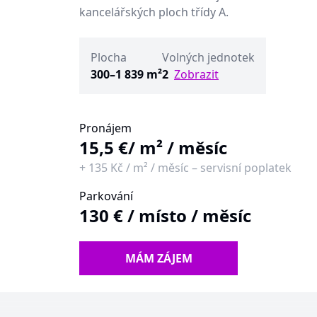
kancelářských ploch třídy A.
Plocha
Volných jednotek
300–1 839 m²
2
Zobrazit
Pronájem
15,5 €
/ m² / měsíc
+
135 Kč
/
m² / měsíc
–
servisní poplatek
Parkování
130 €
/
místo / měsíc
MÁM ZÁJEM