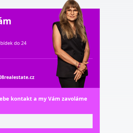
Vám
bídek do 24
8realestate.cz
sebe kontakt a my Vám zavoláme