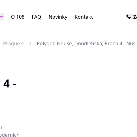
O 108
FAQ
Novinky
Kontakt
Z
Prague 4
Polygon House, Doudlebská, Praha 4 - Nusl
4 -
kt
oderních