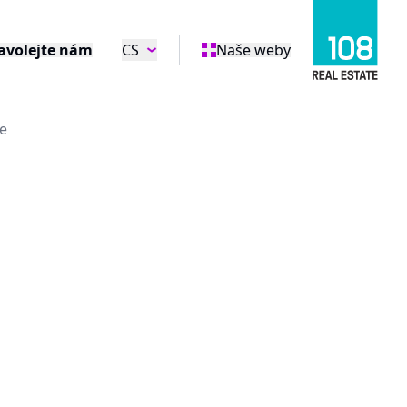
avolejte nám
CS
Naše weby
e