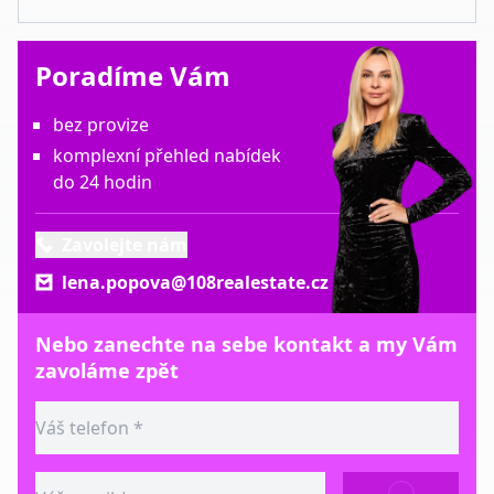
Poradíme Vám
bez provize
komplexní přehled nabídek
do 24 hodin
Zavolejte nám
lena.popova@108realestate.cz
Nebo zanechte na sebe kontakt a my Vám
zavoláme zpět