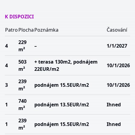
K DISPOZICI
Patro
Plocha
Poznámka
Časování
229
4
–
1/1/2027
m²
503
+ terasa 130m2, podnájem
4
10/1/2026
m²
22EUR/m2
239
3
podnájem 15.5EUR/m2
10/1/2026
m²
740
1
podnájem 13.5EUR/m2
Ihned
m²
239
1
podnájem 15.5EUR/m2
Ihned
m²