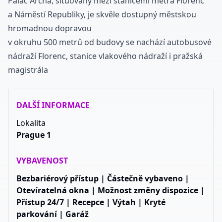
Palác Archa, situovaný mezi stanicemi metra Florenc
a Náměstí Republiky, je skvěle dostupný městskou
hromadnou dopravou
v okruhu 500 metrů od budovy se nachází autobusové
nádraží Florenc, stanice vlakového nádraží i pražská
magistrála
DALŠÍ INFORMACE
Lokalita
Prague 1
VYBAVENOST
Bezbariérový přístup | Částečně vybaveno |
Otevíratelná okna | Možnost změny dispozice |
Přístup 24/7 | Recepce | Výtah | Kryté
parkování | Garáž