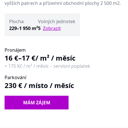
vyšších patrech a přízemní obchodní plochy 2 500 m2.
Plocha
Volných jednotek
229–1 950 m²
5
Zobrazit
Pronájem
16 €–17 €
/ m² / měsíc
+
175 Kč
/
m² / měsíc
–
servisní poplatek
Parkování
230 €
/
místo / měsíc
MÁM ZÁJEM