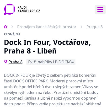
Ote
Pronájem kancelářských prostor
Prague 8
PRONÁJEM
Dock In Four, Voctářova,
Praha 8 - Libeň
Praha 8
Ev. č. nabídky LP-DOCK04
DOCK IN FOUR je čtvrtý z celkem pěti fází komerční
části DOCK OFFICE PARK. Moderní pracovní místo
umístěné podél břehů dvou slepých ramen Vltavy se
skvělým výhledem na řeku. Prestižní umístění budov
na pomezí Karlína a Libně nabízí výbornou dopravní
dostupnost. Přímo vedle projektu se nachází oblíbená