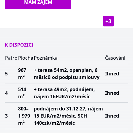
MÁM ZÁJEM
+
3
K DISPOZICI
Patro
Plocha
Poznámka
Časování
967
+ terasa 54m2, openplan, 6
5
Ihned
m²
měsíců od podpisu smlouvy
514
+ terasa 49m2, podnájem,
4
Ihned
m²
nájem 16EUR/m2/měsíc
800–
podnájem do 31.12.27, nájem
3
1 979
15 EUR/m2/měsíc, SCH
Ihned
m²
140czk/m2/měsíc