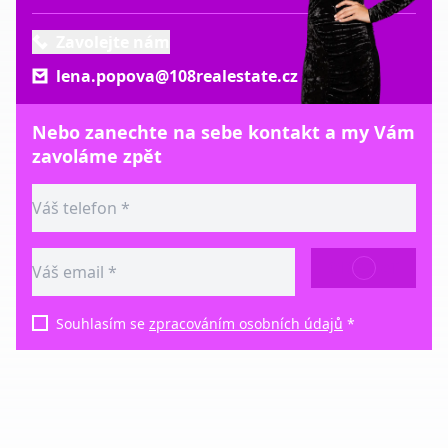
Zavolejte nám
lena.popova@108realestate.cz
Nebo zanechte na sebe kontakt a my Vám
zavoláme zpět
ODESLAT
Souhlasím se
zpracováním osobních údajů
*