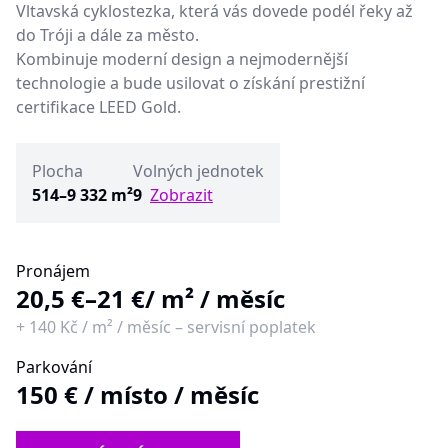
Vltavská cyklostezka, která vás dovede podél řeky až
do Tróji a dále za město.
Kombinuje moderní design a nejmodernější
technologie a bude usilovat o získání prestižní
certifikace LEED Gold.
Plocha
Volných jednotek
514–9 332 m²
9
Zobrazit
Pronájem
20,5 €–21 €
/ m² / měsíc
+
140 Kč
/
m² / měsíc
–
servisní poplatek
Parkování
150 €
/
místo / měsíc