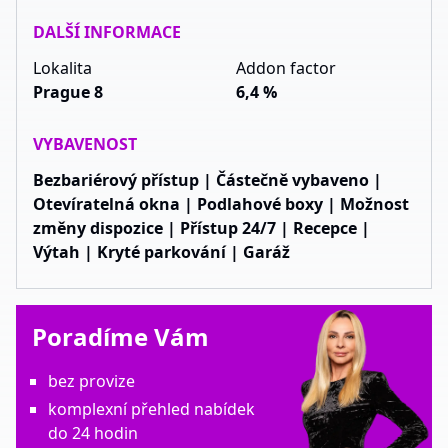
DALŠÍ INFORMACE
Lokalita
Addon factor
Prague 8
6,4 %
VYBAVENOST
Bezbariérový přístup | Částečně vybaveno |
Otevíratelná okna | Podlahové boxy | Možnost
změny dispozice | Přístup 24/7 | Recepce |
Výtah | Kryté parkování | Garáž
Poradíme Vám
bez provize
komplexní přehled nabídek
do 24 hodin