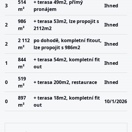
514
+ terasa 49m2, přímý
3
Ihned
m²
pronájem
986
+ terasa 53m2, lze propojit s
2
Ihned
m²
2112m2
2 112
po dohodě, kompletní fitout,
2
Ihned
m²
lze propojit s 986m2
844
+ terasa 54m2, kompletní fit
1
Ihned
m²
out
519
0
+ terasa 200m2, restaurace
Ihned
m²
897
+ terasa 18m2, kompletní fit
0
10/1/2026
m²
out