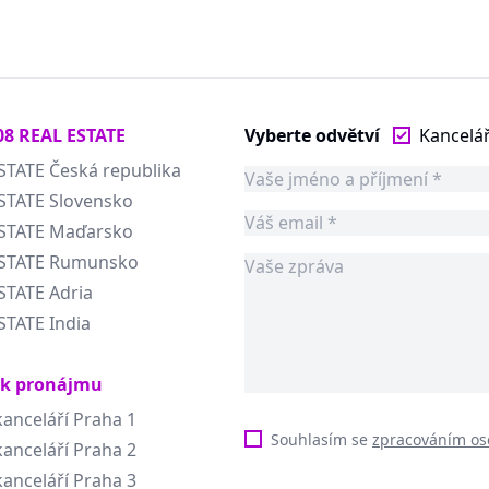
08 REAL ESTATE
Vyberte odvětví
Kancelá
STATE Česká republika
STATE Slovensko
ESTATE Maďarsko
ESTATE Rumunsko
STATE Adria
STATE India
 k pronájmu
anceláří Praha 1
Souhlasím se
zpracováním os
anceláří Praha 2
anceláří Praha 3