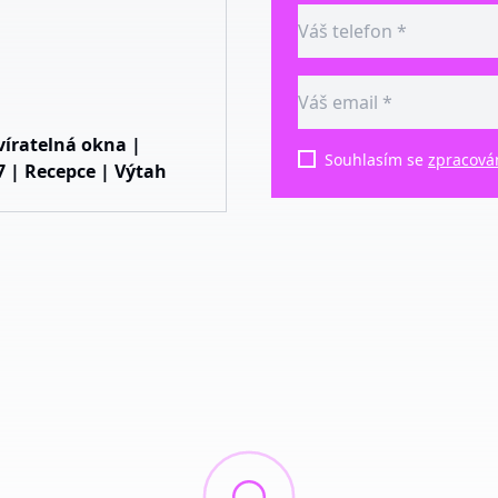
víratelná okna |
Souhlasím se
zpracová
7 | Recepce | Výtah