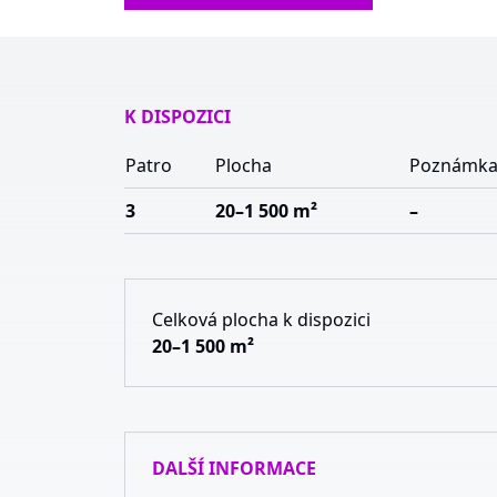
K DISPOZICI
Patro
Plocha
Poznámk
3
20–1 500 m²
–
Celková plocha k dispozici
20–1 500 m²
DALŠÍ INFORMACE