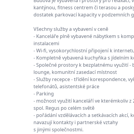
Budova je vybavena i prostory pro relaxaci, v
kantýnou, fitness centrem či terasou a posk
dostatek parkovací kapacity v podzemních g
Všechny služby a vybavení v ceně
- Kanceláře plně vybavené nábytkem s komp
instalacemi
- Wi-fi, vysokorychlostní připojení k internet
- Kompletně vybavená kuchyňka s jídelním 
- Společné prostory k bezplatnému využití - 
lounge, komunitní zasedací místnost
- Služby recepce - třídění korespondence, vy
telefonátů, asistentské práce
- Parking
- možnost využití kanceláří ve kterémkoliv z
spol. Regus po celém světě
- pořádání vzdělávacích a setkávacích akcí, k
navazují kontakty i partnerské vztahy
s jinými společnostmi.