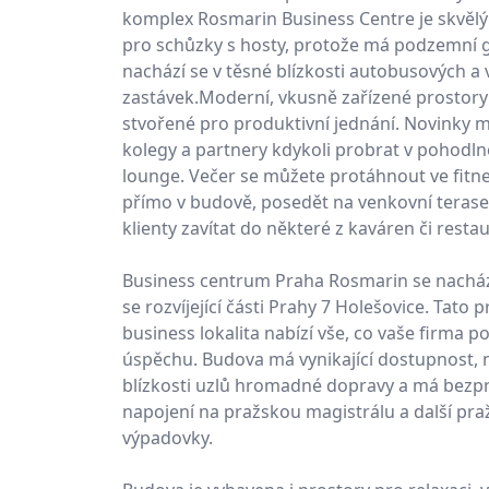
komplex Rosmarin Business Centre je skvě
pro schůzky s hosty, protože má podzemní 
nachází se v těsné blízkosti autobusových a
zastávek.Moderní, vkusně zařízené prostory
stvořené pro produktivní jednání. Novinky 
kolegy a partnery kdykoli probrat v pohodln
lounge. Večer se můžete protáhnout ve fitn
přímo v budově, posedět na venkovní terase
klienty zavítat do některé z kaváren či restau
Business centrum Praha Rosmarin se nachází
se rozvíjející části Prahy 7 Holešovice. Tato 
business lokalita nabízí vše, co vaše firma p
úspěchu. Budova má vynikající dostupnost, n
blízkosti uzlů hromadné dopravy a má bezp
napojení na pražskou magistrálu a další pra
výpadovky.