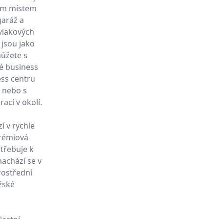
lým místem
garáž a
 vlakových
 jsou jako
můžete s
é business
ess centru
 nebo s
rací v okolí.
 v rychle
prémiová
otřebuje k
achází se v
rostřední
žské