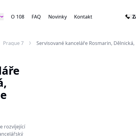
O 108
FAQ
Novinky
Kontakt
Z
Prague 7
Servisované kanceláře Rosmarin, Dělnická, 
láře
á,
ce
 rozvíjející
ancelářský