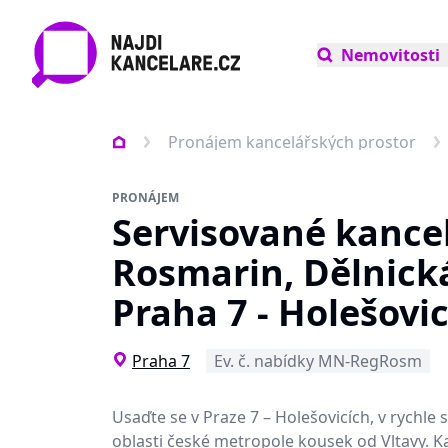
Nemovitosti
Pronájem kancelářských prostor
PRONÁJEM
Servisované kance
Rosmarin, Dělnick
Praha 7 - Holešovi
Praha 7
Ev. č. nabídky MN-RegRosm
Usaďte se v Praze 7 – Holešovicích, v rychle se
oblasti české metropole kousek od Vltavy. K