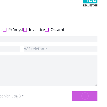
ře
Průmysl
Investice
Ostatní
ODESLAT
obních údajů
*