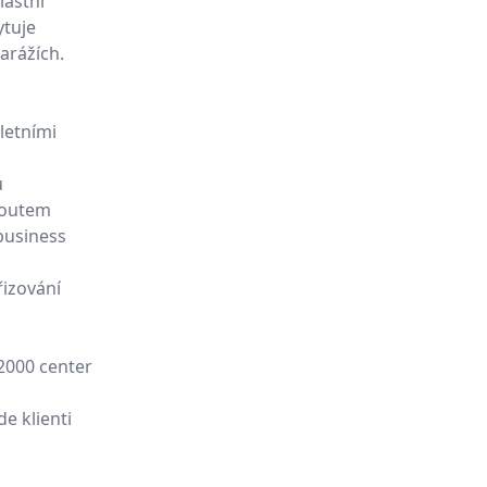
lastní
ytuje
arážích.
letními
u
koutem
business
řizování
 2000 center
de klienti