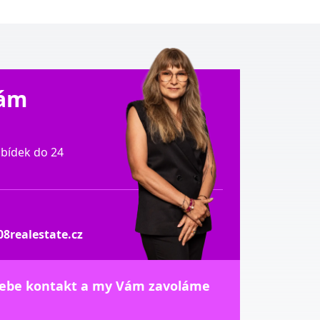
Vám
bídek do 24
8realestate.cz
sebe kontakt a my Vám zavoláme