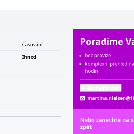
Poradíme 
a
Časování
bez provize
Ihned
komplexní přehled na
hodin
Zavolejte nám
martina.nielsen@10
Nebo zanechte na 
zpět