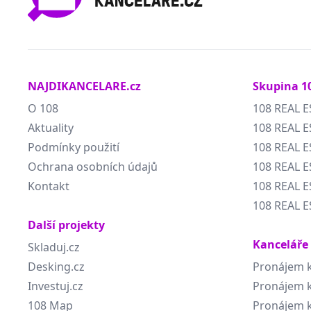
NAJDIKANCELARE.cz
Skupina 1
O 108
108 REAL E
Aktuality
108 REAL E
Podmínky použití
108 REAL 
Ochrana osobních údajů
108 REAL 
Kontakt
108 REAL E
108 REAL E
Další projekty
Kanceláře
Skladuj.cz
Desking.cz
Pronájem k
Investuj.cz
Pronájem k
108 Map
Pronájem k