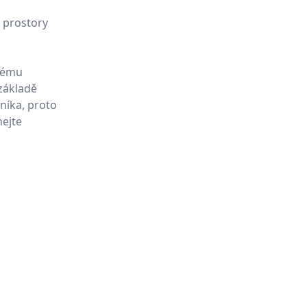
 prostory
ždému
 základě
níka, proto
hejte