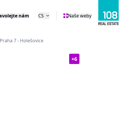
avolejte nám
CS
Naše weby
Praha 7 - Holešovice
+
6