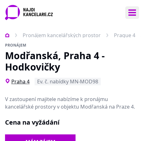
Ote
Pronájem kancelářských prostor
Prague 4
PRONÁJEM
Modřanská, Praha 4 -
Hodkovičky
Praha 4
Ev. č. nabídky MN-MOD98
V zastoupení majitele nabízíme k pronájmu
kancelářské prostory v objektu Modřanská na Praze 4.
Cena na vyžádání