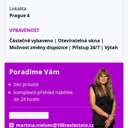
Lokalita
Prague 4
VYBAVENOST
Částečně vybaveno | Otevíratelná okna |
Možnost změny dispozice | Přístup 24/7 | Výtah
Poradíme Vám
bez provize
komplexní přehled nabídek
do 24 hodin
Zavolejte nám
martina.nielsen@108realestate.cz