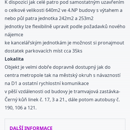
K dispozici jak celé patro pod samostatným uzavřením
o celkové velikosti 640m2 ve 4.NP budovy s výtahem a
nebo půl patra jednotka 242m2 a 253m2
jednotky lze flexibilně upravit podle požadavků nového
nájemce
ke kancelářským jednotkám je možnost si pronajmout
dostatek parkovacích míst cca 35ks
Lokalita
Objekt je velmi dobře dopravně dostupný jak do
centra metropole tak na městský okruh s návazností
na D1 a ostatní rychlostní komunikace
v pěší vzdálenosti od budovy je tramvajová zastávka-
Černý kůň linek č. 17, 3 a 21., dále potom autobusy č.
190, 106 a 121.
DALŠÍ INFORMACE