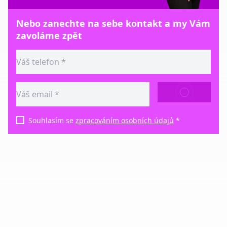
Nebo zanechte na sebe kontakt a my Vám
zavoláme zpět
ODESLAT
Souhlasím se
zpracováním osobních údajů
*