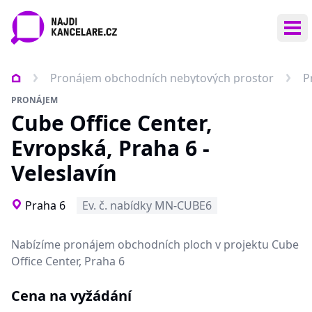
Ote
Pronájem obchodních nebytových prostor
P
PRONÁJEM
Cube Office Center,
Evropská, Praha 6 -
Veleslavín
Praha 6
Ev. č. nabídky MN-CUBE6
Nabízíme pronájem obchodních ploch v projektu Cube
Office Center, Praha 6
Cena na vyžádání