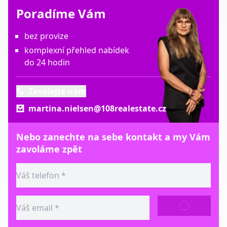
Poradíme Vám
bez provize
komplexní přehled nabídek
do 24 hodin
Zavolejte nám
martina.nielsen@108realestate.cz
Nebo zanechte na sebe kontakt a my Vám
zavoláme zpět
ODESLAT