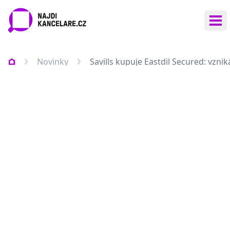
Ote
Novinky
Savills kupuje Eastdil Secured: vzni