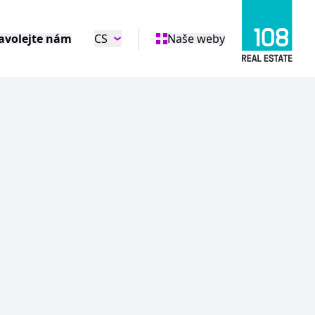
avolejte nám
CS
Naše weby