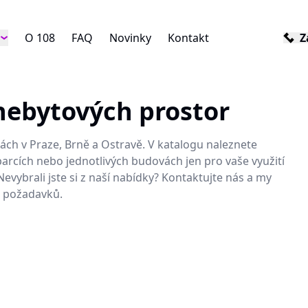
O 108
FAQ
Novinky
Kontakt
Z
ebytových prostor
ách v Praze, Brně a Ostravě. V katalogu naleznete
arcích nebo jednotlivých budovách jen pro vaše využití
evybrali jste si z naší nabídky? Kontaktujte nás a my
 požadavků.