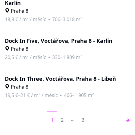
Karlín
Praha 8
18,8 €
/
m² / měsíc
706–3 018 m²
Dock In Five, Voctářova, Praha 8 - Karlín
Praha 8
20,5 €
/
m² / měsíc
330–1 809 m²
Dock In Three, Voctářova, Praha 8 - Libeň
Praha 8
19,5 €–21 €
/
m² / měsíc
466–1 905 m²
...
1
2
3