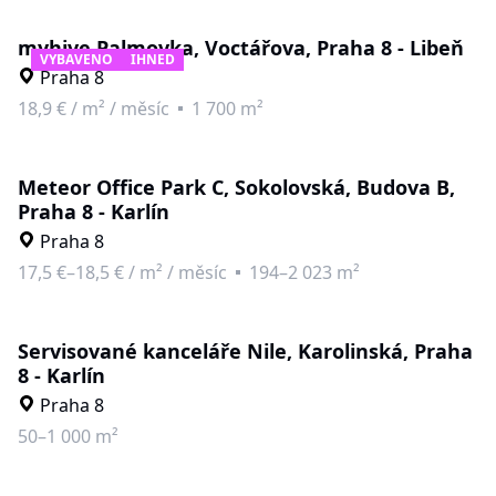
myhive Palmovka, Voctářova, Praha 8 - Libeň
VYBAVENO
IHNED
Praha 8
18,9 €
/
m² / měsíc
1 700 m²
Meteor Office Park C, Sokolovská, Budova B,
Praha 8 - Karlín
Praha 8
17,5 €–18,5 €
/
m² / měsíc
194–2 023 m²
Servisované kanceláře Nile, Karolinská, Praha
8 - Karlín
Praha 8
50–1 000 m²