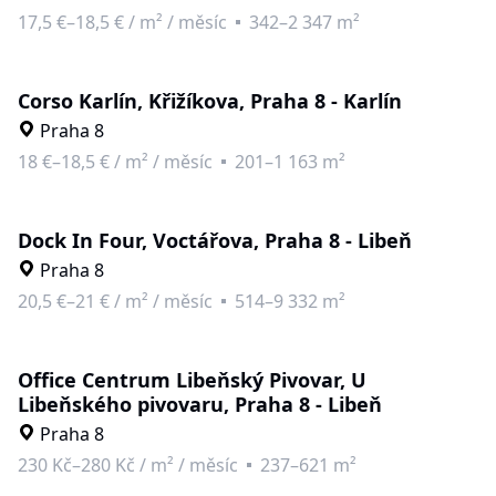
17,5 €–18,5 €
/
m² / měsíc
342–2 347 m²
Corso Karlín, Křižíkova, Praha 8 - Karlín
Praha 8
18 €–18,5 €
/
m² / měsíc
201–1 163 m²
Dock In Four, Voctářova, Praha 8 - Libeň
Praha 8
20,5 €–21 €
/
m² / měsíc
514–9 332 m²
Office Centrum Libeňský Pivovar, U
Libeňského pivovaru, Praha 8 - Libeň
Praha 8
230 Kč–280 Kč
/
m² / měsíc
237–621 m²