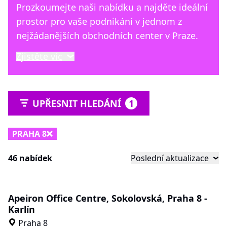
Prozkoumejte naši nabídku a najděte ideální
prostor pro vaše podnikání v jednom z
nejžádanějších obchodních center v Praze.
Zjistěte víc
UPŘESNIT HLEDÁNÍ
1
PRAHA 8
46 nabídek
Poslední aktualizace
Apeiron Office Centre, Sokolovská, Praha 8 -
Karlín
Praha 8